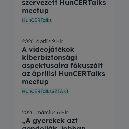
szervezett HunCERTalks
meetup
HunCERTalks
ataiért? A 2026. április 1-jén tartott telt házas Hu
2026. április 9.
Hír
A videojátékok
kiberbiztonsági
aspektusaira fókuszált
az áprilisi HunCERTalks
meetup
HunCERTalks
SZTAKI
 az oktatás és a diákok álltak. Hogyan lehet kibervéd
2026. március 6.
Hír
„A gyerekek azt
gondolják, jobban