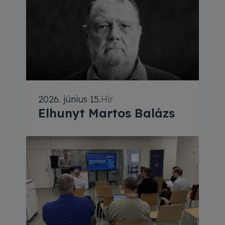
a magyarországi internet úttörője, a HunCERT egyik a
2026. június 15.
Hír
Elhunyt Martos Balázs