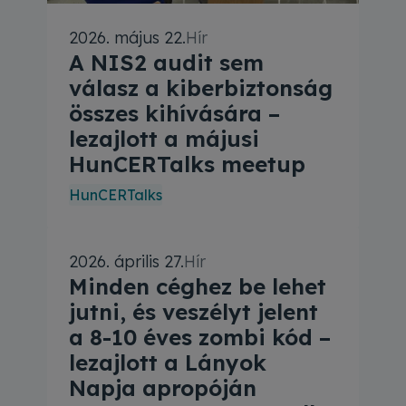
akmai, valamint szabályozás oldali félreértésekről, 
2026. május 22.
Hír
A NIS2 audit sem
válasz a kiberbiztonság
összes kihívására –
lezajlott a májusi
HunCERTalks meetup
HunCERTalks
s meetupot tartottak a HUN-REN SZTAKI-ban, aminek
2026. április 27.
Hír
Minden céghez be lehet
jutni, és veszélyt jelent
a 8-10 éves zombi kód –
lezajlott a Lányok
Napja apropóján