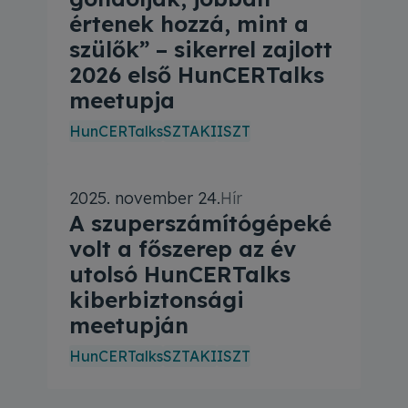
értenek hozzá, mint a
szülők” – sikerrel zajlott
2026 első HunCERTalks
meetupja
HunCERTalks
SZTAKI
ISZT
e volt a téma. Kell védeni a szuperszámítógépeket?
2025. november 24.
Hír
A szuperszámítógépeké
volt a főszerep az év
utolsó HunCERTalks
kiberbiztonsági
meetupján
HunCERTalks
SZTAKI
ISZT