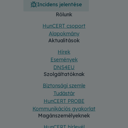
Incidens jelentése
Főmenü
Sitemap
Rólunk
HunCERT csoport
Alapokmány
Aktualitások
Hírek
Események
DNS4EU
Szolgáltatóknak
Biztonsági szemle
Tudástár
HunCERT PROBE
Kommunikációs gyakorlat
Magánszemélyeknek
HunCERT hírlevél