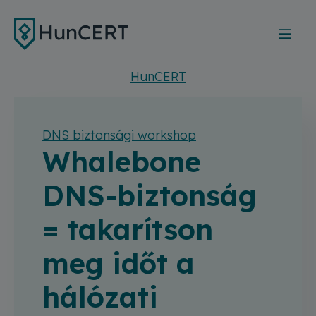
Ugrás a tartalomra
HunCERT
DNS biztonsági workshop
Whalebone
DNS-biztonság
= takarítson
meg időt a
hálózati