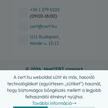
+36 1 279 6222
(09:00-16:00)
cert@cert.hu
1111 Budapest,
Kende u. 13-17.
© 2026, HunCERT csoport
A cert.hu weboldal sütit és más, hasonló
technológiákat (együttesen „sütiket”) használ,
hogy biztonságos böngészés mellett a legjobb
felhasználói élményt nyújtsa.
Lábléc
Adatvédelmi szabályzat
További információ