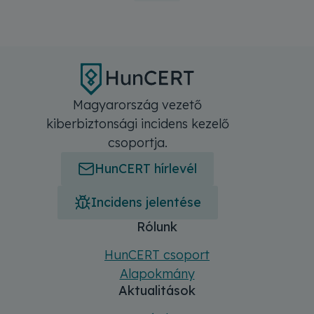
Magyarország vezető
kiberbiztonsági incidens kezelő
csoportja.
HunCERT hírlevél
Incidens jelentése
Főmenü
Sitemap
Rólunk
HunCERT csoport
Alapokmány
Aktualitások