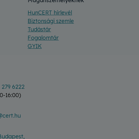
Magánszemélyeknek
HunCERT hírlevél
Biztonsági szemle
Tudástár
Fogalomtár
GYIK
 279 6222
0-16:00)
@cert.hu
Budapest,