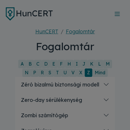
Ugrás a tartalomra
HunCERT
Fogalomtár
Fogalomtár
A
B
C
D
E
F
H
I
J
K
L
M
N
P
R
S
T
U
V
X
Z
Mind
Zéró bizalmú biztonsági modell
Zero-day sérülékenység
Zombi számítógép