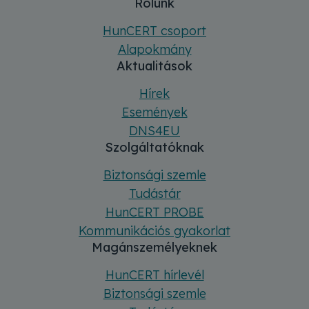
Főmenü
Sitemap
Rólunk
HunCERT csoport
Alapokmány
Aktualitások
Hírek
Események
DNS4EU
Szolgáltatóknak
Biztonsági szemle
Tudástár
HunCERT PROBE
Kommunikációs gyakorlat
Magánszemélyeknek
HunCERT hírlevél
Biztonsági szemle