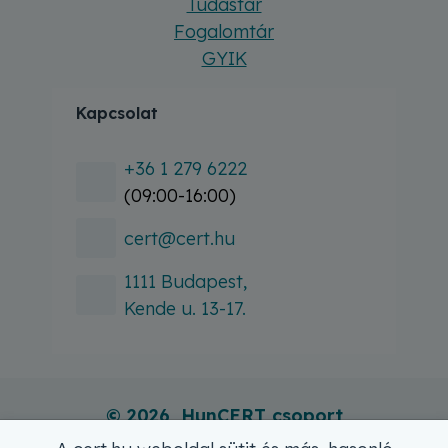
Tudástár
Fogalomtár
GYIK
Kapcsolat
+36 1 279 6222
(09:00-16:00)
cert@cert.hu
1111 Budapest,
Kende u. 13-17.
© 2026, HunCERT csoport